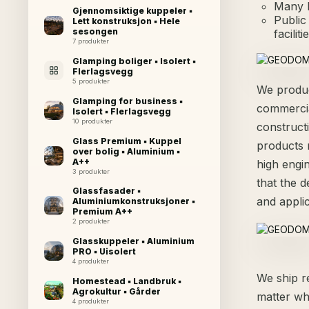
Many l
Gjennomsiktige kuppeler ▪
Public
Lett konstruksjon ▪ Hele
sesongen
facilit
7 produkter
Glamping boliger ▪ Isolert ▪
Flerlagsvegg
5 produkter
We produce
Glamping for business ▪
commercia
Isolert ▪ Flerlagsvegg
10 produkter
construct
Glass Premium ▪ Kuppel
products 
over bolig ▪ Aluminium ▪
A++
high engi
3 produkter
that the 
Glassfasader ▪
and applic
Aluminiumkonstruksjoner ▪
Premium A++
2 produkter
Glasskuppeler ▪ Aluminium
PRO ▪ Uisolert
4 produkter
We ship r
Homestead ▪ Landbruk ▪
Agrokultur ▪ Gårder
matter wh
4 produkter