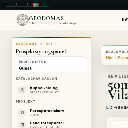
LT
EN
PL
FR
RU
NO
SK
RO
GEODOMAS
KA
retninger og gjennomføringer
GEODOMAS · STORE
Prosjektstyringspanel
BRØDSMULE
Hjem
Porte
PROFILSTATUS
Guest
REALIS
50m
KATALOGNAVIGASJON
Vil
Kuppelkatalog
Alle kategorier og sett
PROSJEKT
Forespørselskurv
0 varer
Send forespørsel
/checkout/ · fullfør tilbud