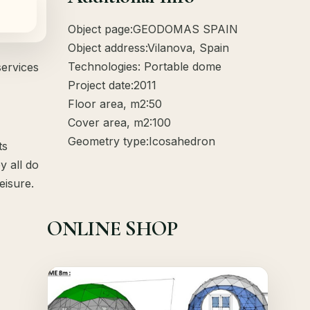
Object page:GEODOMAS SPAIN
Object address:Vilanova, Spain
Technologies: Portable dome
services
Project date:2011
Floor area, m2:50
Cover area, m2:100
Geometry type:Icosahedron
ts
y all do
eisure.
ONLINE SHOP
Offer!
Quick View