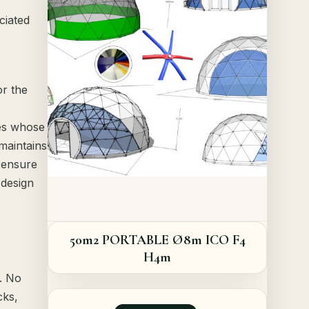
ciated
Details
or the
res whose
maintains
 ensure
 design
50m2 PORTABLE Ø8m ICO F4
H4m
s. No
cks,