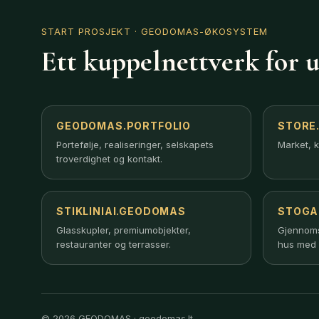
START PROSJEKT
· GEODOMAS-ØKOSYSTEM
Ett kuppelnettverk for u
GEODOMAS.PORTFOLIO
STORE
Portefølje, realiseringer, selskapets
Market, k
troverdighet og kontakt.
STIKLINIAI.GEODOMAS
STOGA
Glasskupler, premiumobjekter,
Gjennomsi
restauranter og terrasser.
hus med 
© 2026 GEODOMAS · geodomas.lt