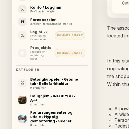
Cat
Konto / Logg inn
Profil og innlogging
Forespørsler
/orders/ · forespørselshistorikk
The assoc
Logistikk
located in
KOMMER SNART
Levering og
forsendelser
Prosjekttidslinje
Produksjon ·
KOMMER SNART
montering ·
faser
In this c
originatin
KATEGORIER
the shoppi
Betongkuppeler · Grønne
Within thi
tak · Reliefarkitektur
0 produkter
Bolighjem ▪ INFOBYGG ▪
A++
4 produkter
A powe
For arrangementer og
A wide
utleie ▪ Hyppig
Person
demontering ▪ Scener
Pedest
8 produkter