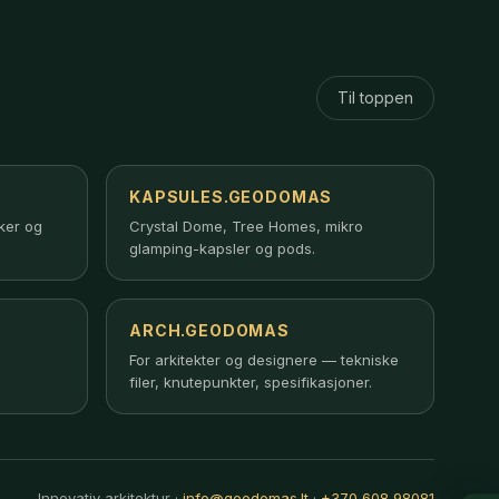
Til toppen
KAPSULES.GEODOMAS
rker og
Crystal Dome, Tree Homes, mikro
glamping-kapsler og pods.
ARCH.GEODOMAS
For arkitekter og designere — tekniske
filer, knutepunkter, spesifikasjoner.
Innovativ arkitektur ·
info@geodomas.lt
·
+370 608 98081