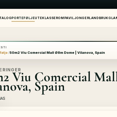
TALOG
PORTEFØLJE
UTEKLASSEROM
PAVILJONGER
LANDBRUK
GLA
STI
følje
50m2 Viu Comercial Mall Ø8m Dome | Vilanova, Spain
ERINGER
2 Viu Comercial Ma
anova, Spain