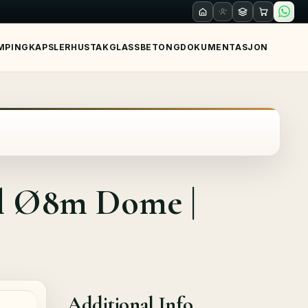
MPING
KAPSLER
HUS
TAK
GLASS
BETONG
DOKUMENTASJON
ll Ø8m Dome |
Additional Info