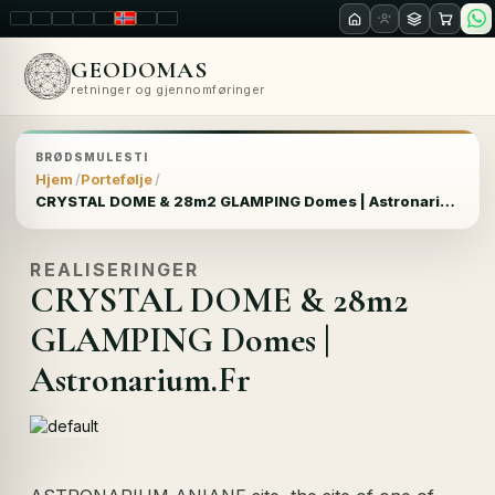
LT
EN
PL
FR
RU
NO
SK
RO
GEODOMAS
retninger og gjennomføringer
BRØDSMULESTI
Hjem
Portefølje
CRYSTAL DOME & 28m2 GLAMPING Domes | Astronarium.Fr
REALISERINGER
CRYSTAL DOME & 28m2
GLAMPING Domes |
Astronarium.Fr