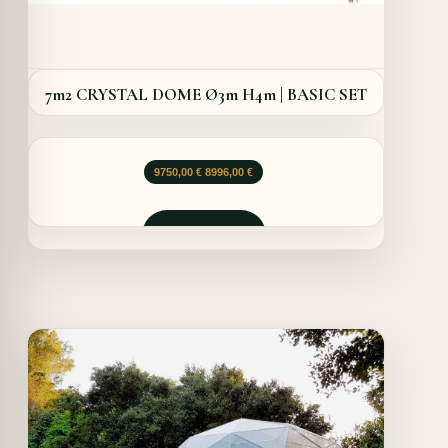
7m2 CRYSTAL DOME Ø3m H4m | BASIC SET
Opprinnelig
Nåværende
9750,00
€
8996,00
€
pris
pris
var:
er:
9750,00 €.
8996,00 €.
Forespør
Offer!
Quick View