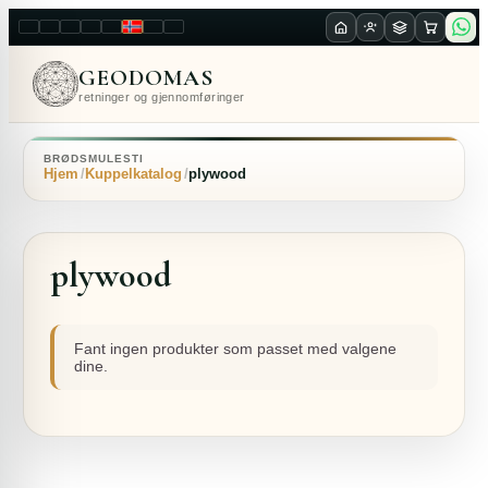
LT
EN
PL
FR
RU
NO
SK
RO
GEODOMAS
retninger og gjennomføringer
BRØDSMULESTI
Hjem
Kuppelkatalog
plywood
plywood
Fant ingen produkter som passet med valgene
dine.