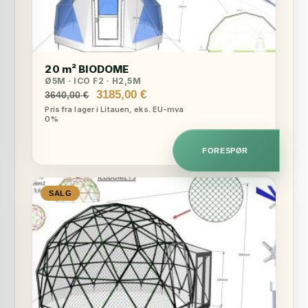
20 m² BIODOME
Ø5M · ICO F2 · H2,5M
Opprinnelig
Nåværende
3185,00
€
3640,00
€
pris
pris
Pris fra lager i Litauen, eks. EU-mva
0%
var:
er:
3640,00 €.
3185,00 €.
FORESPØR
SALG