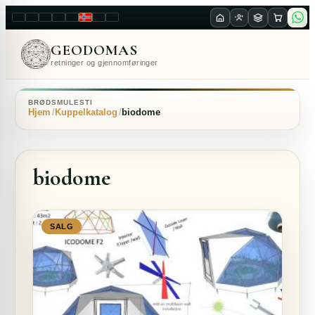
LT
EN
PL
FR
RU
NO
SK
RO
GEODOMAS
retninger og gjennomføringer
BRØDSMULESTI
Hjem
Kuppelkatalog
biodome
biodome
SALG