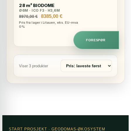
28 m² BIODOME
Ø6M · ICO F3 · H3,6M
Opprinnelig
Nåværende
8385,00
€
8970,00
€
pris
pris
Pris fra lager i Litauen, eks. EU-mva
0%
var:
er:
8970,00 €.
8385,00 €.
FORESPØR
Sorter
Viser 3 produkter
produkter
START PROSJEKT
· GEODOMAS-ØKOSYSTEM