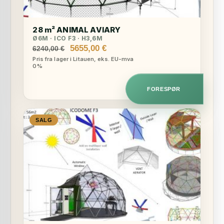
28 m² ANIMAL AVIARY
Ø6M · ICO F3 · H3,6M
Opprinnelig
Nåværende
5655,00
€
6240,00
€
pris
pris
Pris fra lager i Litauen, eks. EU-mva
0%
var:
er:
6240,00 €.
5655,00 €.
FORESPØR
SALG