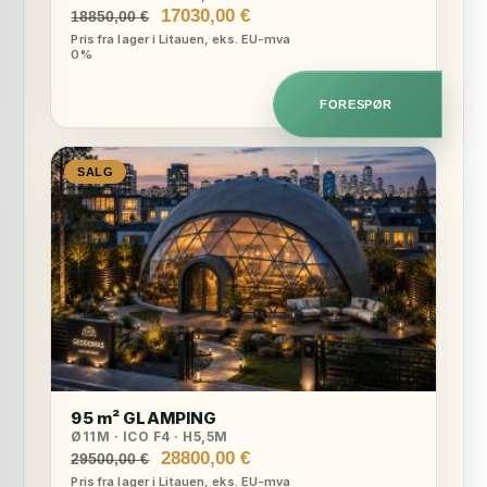
Opprinnelig
Nåværende
17030,00
€
18850,00
€
pris
pris
Pris fra lager i Litauen, eks. EU-mva
0%
var:
er:
18850,00 €.
17030,00 €.
FORESPØR
SALG
95 m² GLAMPING
Ø11M · ICO F4 · H5,5M
Opprinnelig
Nåværende
28800,00
€
29500,00
€
pris
pris
Pris fra lager i Litauen, eks. EU-mva