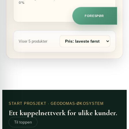
0%
var:
er:
29500,00 €.
28800,00 €.
FORESPØR
Sorter
Viser 5 produkter
produkter
START PROSJEKT
· GEODOMAS-ØKOSYSTEM
Ett kuppelnettverk for ulike kunder.
Til toppen