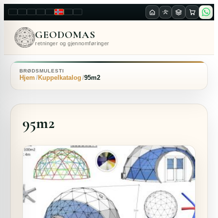
LT
EN
PL
FR
RU
NO
SK
RO
GEODOMAS
retninger og gjennomføringer
BRØDSMULESTI
Hjem
Kuppelkatalog
95m2
95m2