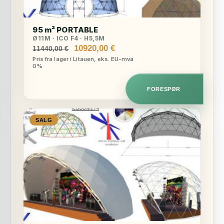
95 m² PORTABLE
Ø11M · ICO F4 · H5,5M
Opprinnelig
Nåværende
10920,00
€
11440,00
€
pris
pris
Pris fra lager i Litauen, eks. EU-mva
0%
var:
er:
11440,00 €.
10920,00 €.
FORESPØR
SALG