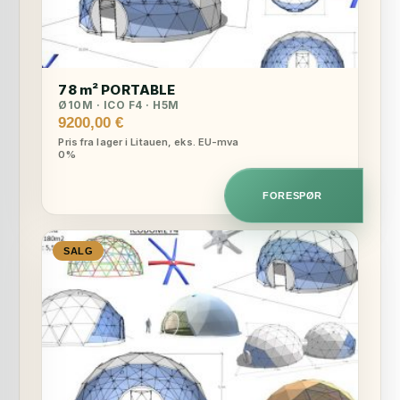
78 m² PORTABLE
Ø10M · ICO F4 · H5M
9200,00
€
Pris fra lager i Litauen, eks. EU-mva
0%
FORESPØR
SALG